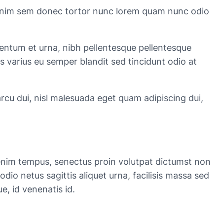
sis enim sem donec tortor nunc lorem quam nunc odio
mentum et urna, nibh pellentesque pellentesque
s varius eu semper blandit sed tincidunt odio at
arcu dui, nisl malesuada eget quam adipiscing dui,
nim tempus, senectus proin volutpat dictumst non
o odio netus sagittis aliquet urna, facilisis massa sed
e, id venenatis id.