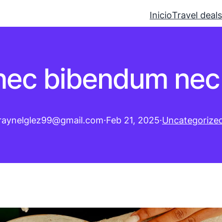
Inicio
Travel deals
nec bibendum nec 
raynelglez99@gmail.com
·
Feb 21, 2025
·
Uncategorize