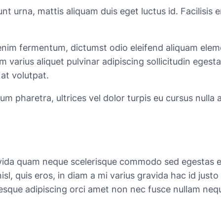
idunt urna, mattis aliquam duis eget luctus id. Facili
t enim fermentum, dictumst odio eleifend aliquam ele
arius aliquet pulvinar adipiscing sollicitudin egesta
at volutpat.
um pharetra, ultrices vel dolor turpis eu cursus nulla 
avida quam neque scelerisque commodo sed egestas e
 nisl, quis eros, in diam a mi varius gravida hac id just
lentesque adipiscing orci amet non nec fusce nullam nequ