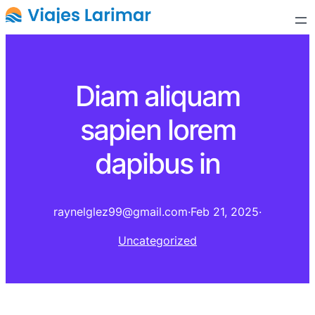
Diam aliquam
sapien lorem
dapibus in
raynelglez99@gmail.com
·
Feb 21, 2025
·
Uncategorized